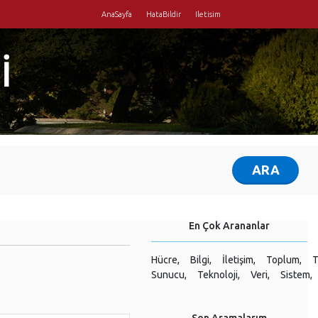
AnaSayfa
HataBildir
Iletisim
İ
En Çok Arananlar
Hücre,
Bilgi,
İletişim,
Toplum,
T
Sunucu,
Teknoloji,
Veri,
Sistem,