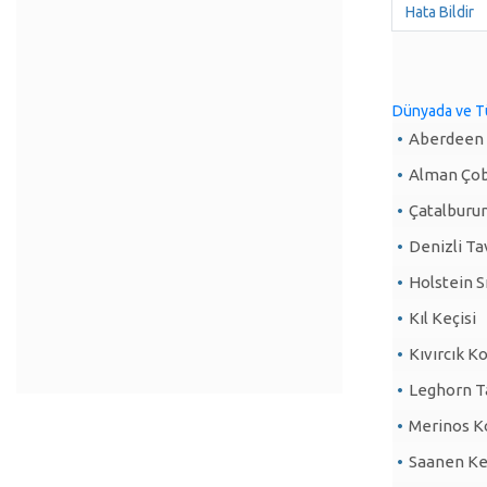
Hata Bildir
Dünyada ve Tür
Aberdeen A
Alman Ço
Çatalburu
Denizli Tav
Holstein Sı
Kıl Keçisi
Kıvırcık Ko
Leghorn Ta
Merinos Ko
Saanen Keç