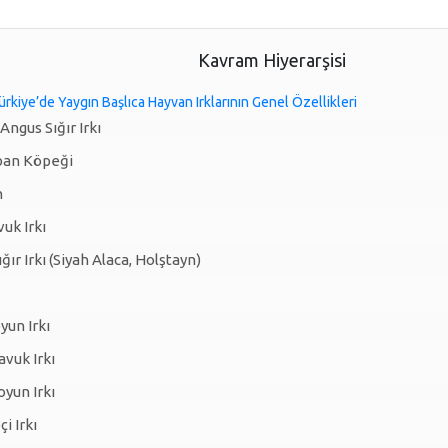
Kavram Hiyerarşisi
kiye’de Yaygın Başlıca Hayvan Irklarının Genel Özellikleri
ngus Sığır Irkı
ban Köpeği
n
uk Irkı
ğır Irkı (Siyah Alaca, Holştayn)
yun Irkı
vuk Irkı
yun Irkı
i Irkı