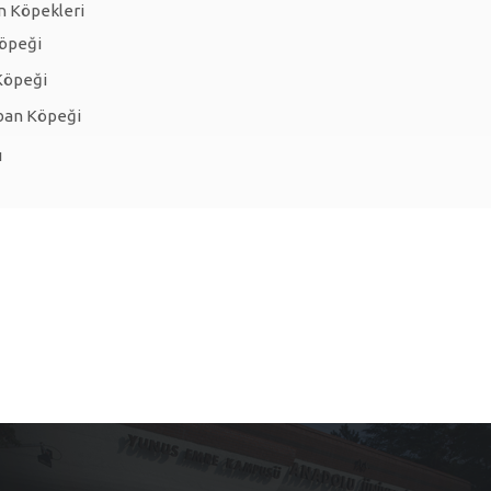
n Köpekleri
öpeği
Köpeği
ban Köpeği
ı