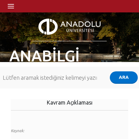
ANABİLGİ
Kavram Açıklaması
Kaynak: