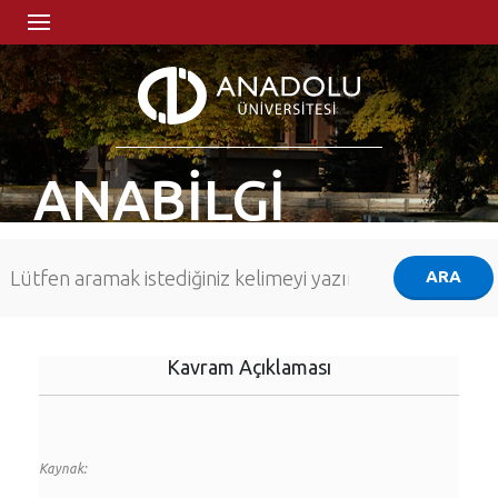
ANABİLGİ
Kavram Açıklaması
Kaynak: