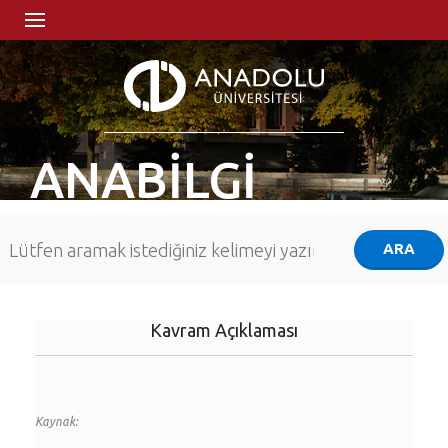
ANABİLGİ
Kavram Açıklaması
Kaynak: