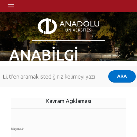
ANABİLGİ
Kavram Açıklaması
Kaynak: