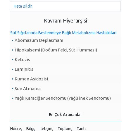
Hata Bildir
Kavram Hiyerarşisi
Süt Sığırlarında Beslenmeye Bağlı Metabolizma Hastalıkları
Abomazum Deplasmanı
Hipokalsemi (Doǧum Felci, Süt Humması)
Ketozis
Laminitis
Rumen Asidozisi
Son Atmama
Yağlı Karaciğer Sendromu (Yağlı inek Sendromu)
En Çok Arananlar
Hücre,
Bilgi,
İletişim,
Toplum,
Tarih,