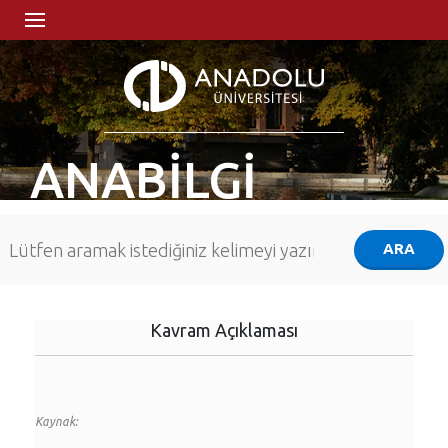
ANABİLGİ
Kavram Açıklaması
Kaynak: