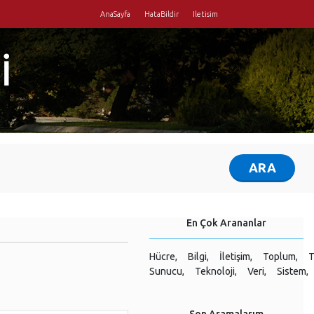
AnaSayfa
HataBildir
Iletisim
İ
En Çok Arananlar
Hücre,
Bilgi,
İletişim,
Toplum,
T
Sunucu,
Teknoloji,
Veri,
Sistem,