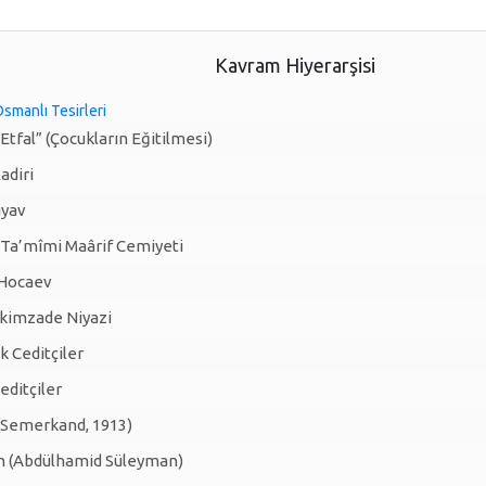
Kavram Hiyerarşisi
smanlı Tesirleri
Etfal” (Çocukların Eğitilmesi)
adiri
üyav
 Ta’mîmi Maârif Cemiyeti
 Hocaev
imzade Niyazi
k Ceditçiler
editçiler
(Semerkand, 1913)
an (Abdülhamid Süleyman)