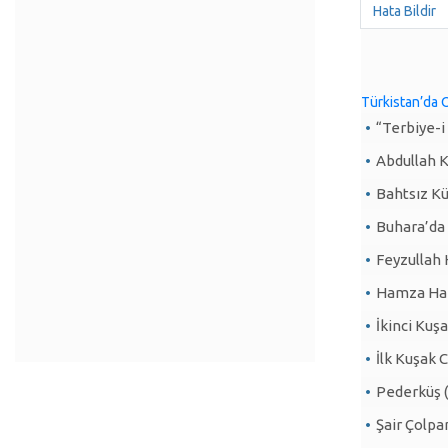
Hata Bildir
Türkistan’da O
“Terbiye-i 
Abdullah K
Bahtsız K
Buhara’da
Feyzullah
Hamza Hak
İkinci Kuşa
İlk Kuşak C
Pederküş 
Şair Çolp