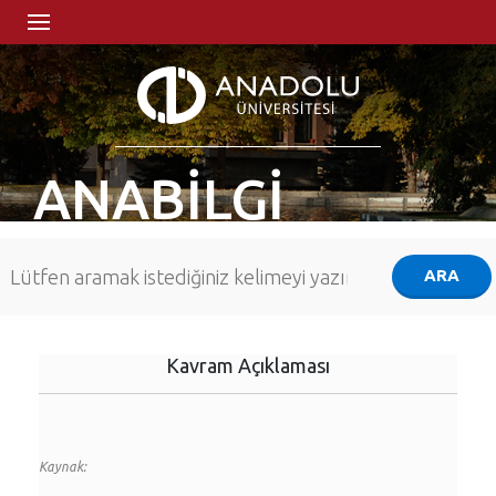
ANABİLGİ
Kavram Açıklaması
Kaynak: