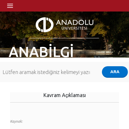
ANABİLGİ
Kavram Açıklaması
Kaynak: