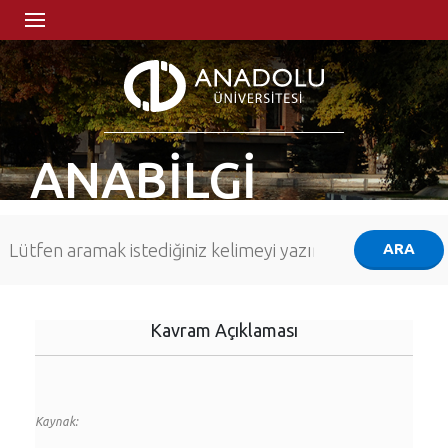
ANABİLGİ
Kavram Açıklaması
Kaynak: