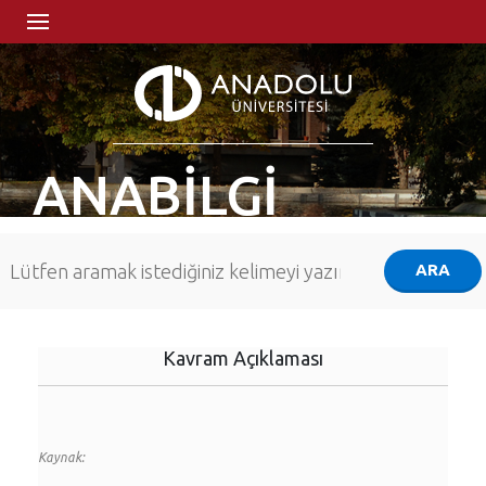
ANABİLGİ
Kavram Açıklaması
Kaynak: