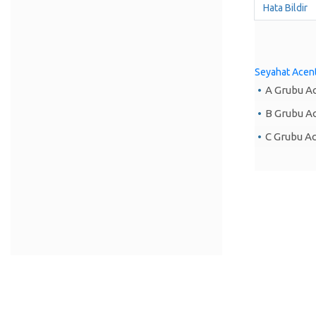
Hata Bildir
Seyahat Acenta
A Grubu A
B Grubu A
C Grubu Ac