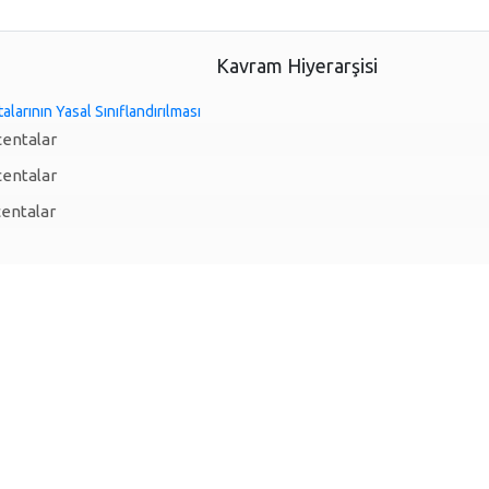
Kavram Hiyerarşisi
larının Yasal Sınıflandırılması
centalar
centalar
entalar