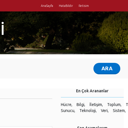
AnaSayfa
HataBildir
Iletisim
İ
En Çok Arananlar
Hücre,
Bilgi,
İletişim,
Toplum,
T
Sunucu,
Teknoloji,
Veri,
Sistem,