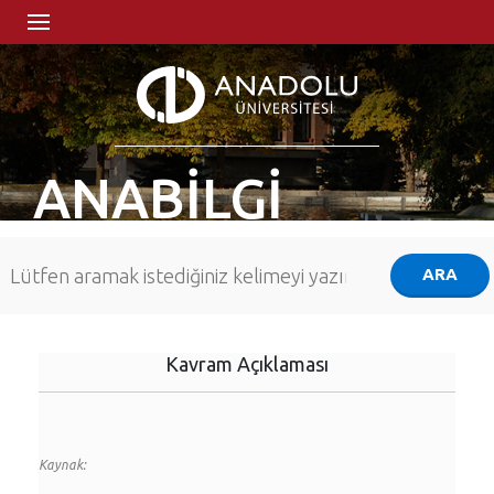
ANABİLGİ
Kavram Açıklaması
Kaynak: