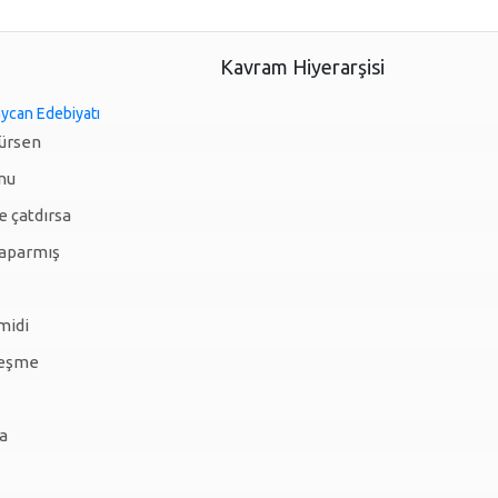
Kavram Hiyerarşisi
ycan Edebiyatı
vürsen
nu
e çatdırsa
 aparmış
midi
çeşme
a