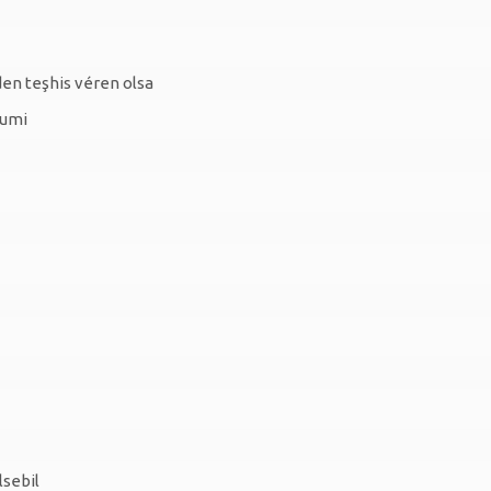
den teşhis véren olsa
Rumi
lsebil