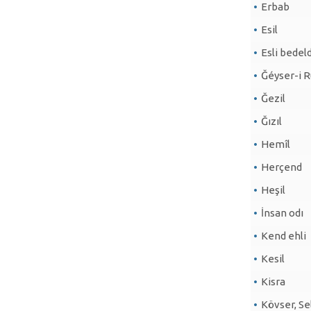
Erbab
Esil
Esli bedel
Ğéyser-i 
Ğezil
Ğızıl
Hemîl
Herçend
Heşil
İnsan odı
Kend ehli
Kesil
Kisra
Kövser, Se