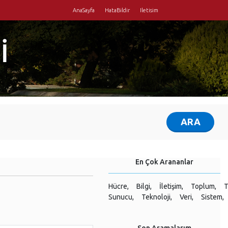
AnaSayfa
HataBildir
Iletisim
İ
En Çok Arananlar
Hücre,
Bilgi,
İletişim,
Toplum,
T
Sunucu,
Teknoloji,
Veri,
Sistem,