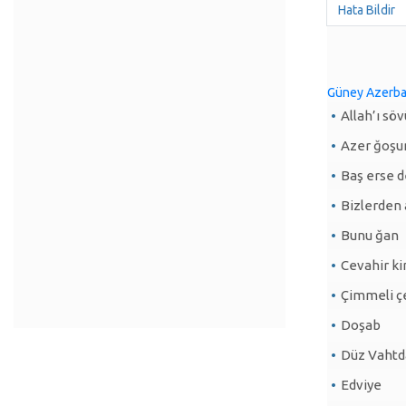
Hata Bildir
Güney Azerba
Allah’ı sö
Azer ğoşu
Baş erse d
Bizlerden
Bunu ğan
Cevahir ki
Çimmeli 
Doşab
Düz Vahtd
Edviye