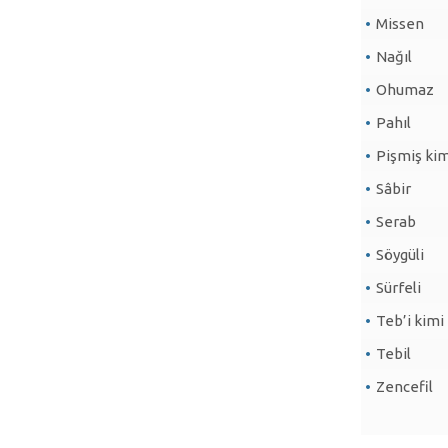
Missen
Nağıl
Ohumaz
Pahıl
Pişmiş ki
Sâbir
Serab
Söygüli
Sürfeli
Teb’i kimi
Tebil
Zencefil