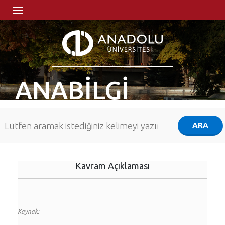
ANABİLGİ
Kavram Açıklaması
Kaynak: