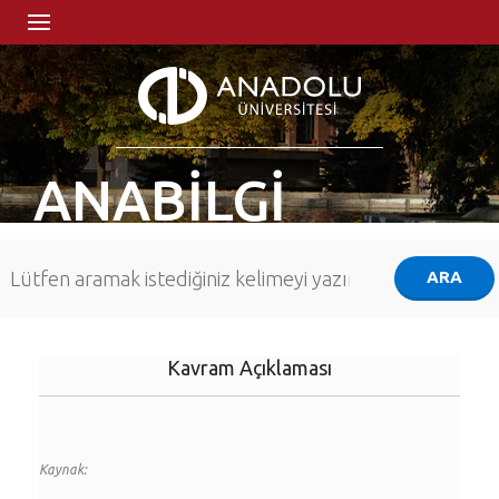
ANABİLGİ
Kavram Açıklaması
Kaynak: