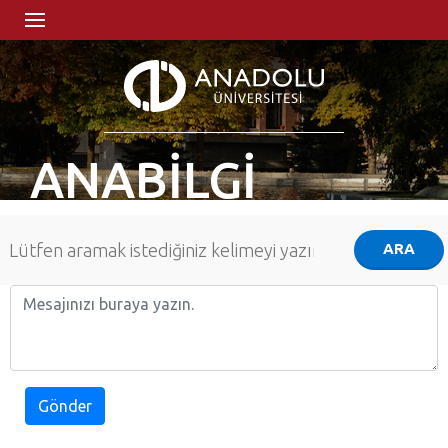
ANABİLGİ