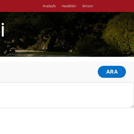
AnaSayfa
HataBildir
Iletisim
İ