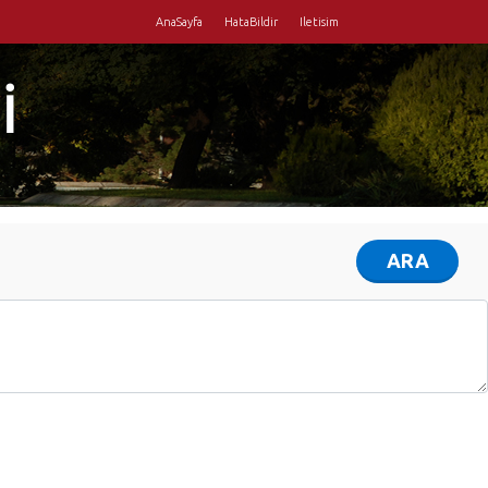
AnaSayfa
HataBildir
Iletisim
İ