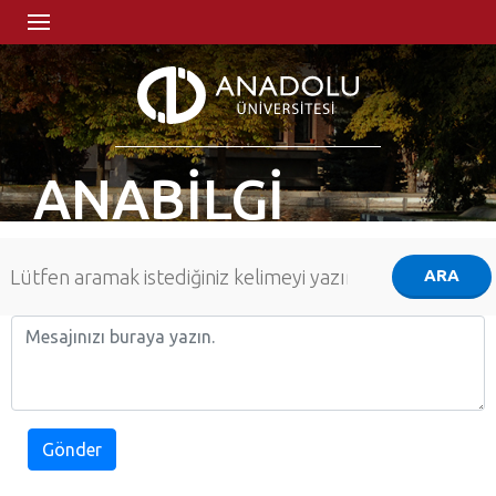
ANABİLGİ