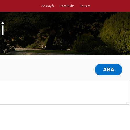
AnaSayfa
HataBildir
Iletisim
İ