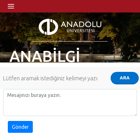
ANABİLGİ