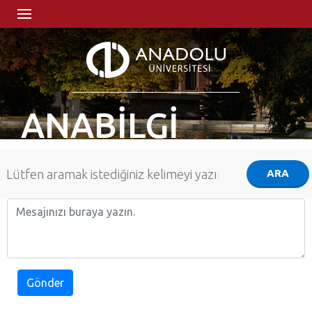
ANABİLGİ