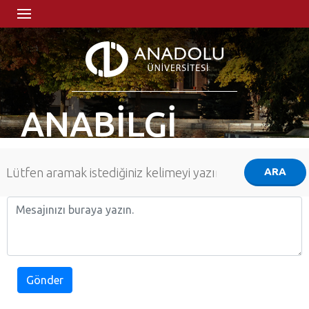
ANABİLGİ