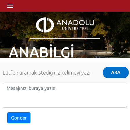
ANABİLGİ