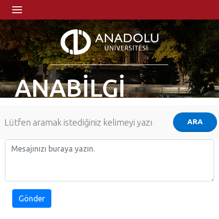
ANABİLGİ