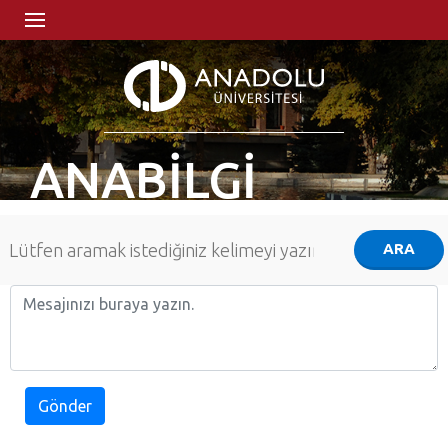
ANABİLGİ