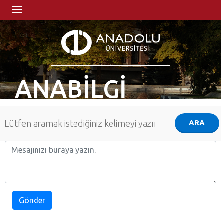
ANABİLGİ