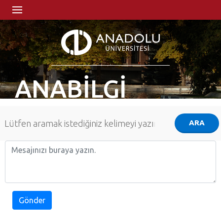
ANABİLGİ