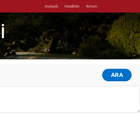
AnaSayfa
HataBildir
Iletisim
İ