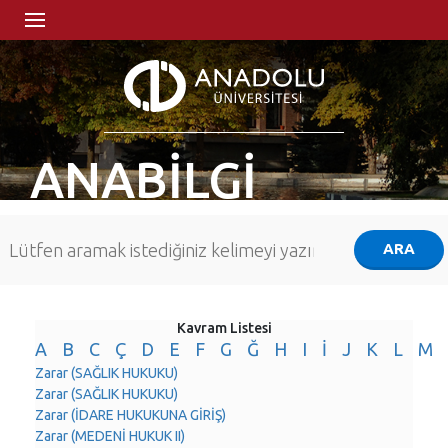
ANABİLGİ
Kavram Listesi
A
B
C
Ç
D
E
F
G
Ğ
H
I
İ
J
K
L
M
Zarar (SAĞLIK HUKUKU)
Zarar (SAĞLIK HUKUKU)
Zarar (İDARE HUKUKUNA GİRİŞ)
Zarar (MEDENİ HUKUK II)