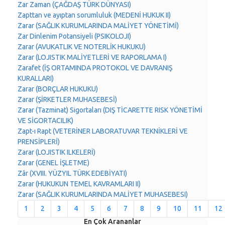
Zar Zaman (ÇAĞDAŞ TÜRK DÜNYASI)
Zapttan ve ayıptan sorumluluk (MEDENİ HUKUK II)
Zarar (SAĞLIK KURUMLARINDA MALİYET YÖNETİMİ)
Zar Dinlenim Potansiyeli (PSIKOLOJI)
Zarar (AVUKATLIK VE NOTERLİK HUKUKU)
Zarar (LOJISTIK MALİYETLERİ VE RAPORLAMA I)
Zarafet (İŞ ORTAMINDA PROTOKOL VE DAVRANIŞ
KURALLARI)
Zarar (BORÇLAR HUKUKU)
Zarar (ŞİRKETLER MUHASEBESİ)
Zarar (Tazminat) Sigortaları (DIŞ TİCARETTE RISK YÖNETİMİ
VE SİGORTACILIK)
Zapt-ı Rapt (VETERİNER LABORATUVAR TEKNİKLERİ VE
PRENSİPLERİ)
Zarar (LOJISTIK ILKELERİ)
Zarar (GENEL İŞLETME)
Zâr (XVIII. YÜZYIL TÜRK EDEBİYATI)
Zarar (HUKUKUN TEMEL KAVRAMLARI II)
Zarar (SAĞLIK KURUMLARINDA MALİYET MUHASEBESI)
1
2
3
4
5
6
7
8
9
10
11
12
En Çok Arananlar