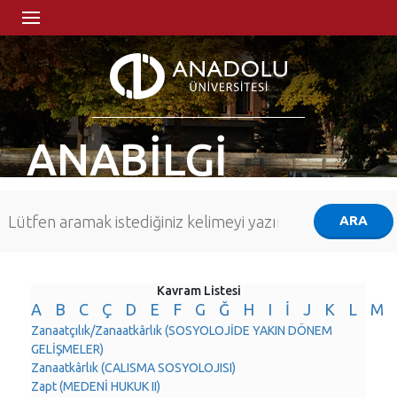
ANABİLGİ
Kavram Listesi
A
B
C
Ç
D
E
F
G
Ğ
H
I
İ
J
K
L
M
Zanaatçılık/Zanaatkârlık (SOSYOLOJİDE YAKIN DÖNEM
GELİŞMELER)
Zanaatkârlık (CALISMA SOSYOLOJISI)
Zapt (MEDENİ HUKUK II)