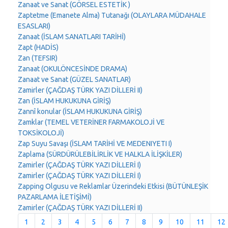
Zanaat ve Sanat (GÖRSEL ESTETİK )
Zaptetme (Emanete Alma) Tutanağı (OLAYLARA MÜDAHALE
ESASLARI)
Zanaat (İSLAM SANATLARI TARİHİ)
Zapt (HADİS)
Zan (TEFSIR)
Zanaat (OKULÖNCESİNDE DRAMA)
Zanaat ve Sanat (GÜZEL SANATLAR)
Zamirler (ÇAĞDAŞ TÜRK YAZI DİLLERİ II)
Zan (İSLAM HUKUKUNA GİRİŞ)
Zannî konular (İSLAM HUKUKUNA GİRİŞ)
Zamklar (TEMEL VETERİNER FARMAKOLOJİ VE
TOKSİKOLOJİ)
Zap Suyu Savaşı (İSLAM TARİHİ VE MEDENIYETI I)
Zaplama (SÜRDÜRÜLEBİLİRLİK VE HALKLA İLİŞKİLER)
Zamirler (ÇAĞDAŞ TÜRK YAZI DİLLERİ I)
Zamirler (ÇAĞDAŞ TÜRK YAZI DİLLERİ I)
Zapping Olgusu ve Reklamlar Üzerindeki Etkisi (BÜTÜNLEŞİK
PAZARLAMA İLETİŞİMİ)
Zamirler (ÇAĞDAŞ TÜRK YAZI DİLLERİ II)
1
2
3
4
5
6
7
8
9
10
11
12