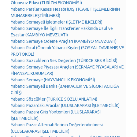
Olumsuz Etkisi (TURİZM EKONOMİSİ)
Yabancı Paralar Kasası Hesabı (DIŞ TİCARET İŞLEMLERİNİN
MUHASEBELEŞTİRİLMESİ)
Yabancı Sermayeli İşletmeler (İŞLETME ILKELERİ)
Yabancı Sermaye İle İlgili Transferler Hakkında Usul ve
Esaslar (KAMBİYO MEVZUATI)
Yabancı Sermaye Ödeme Araçları (KAMBİYO MEVZUATI)
Yabancı Rical (Önemli Yabancı Kişiler) (SOSYAL DAVRANIŞ VE
PROTOKOL)
Yabancı Sözcüklerin Ses Değerleri (TÜRKCE SES BİLGİSİ)
Yabancı Sermaye Piyasası Araçları (SERMAYE PIYASALARI VE
FİNANSAL KURUMLAR)
Yabancı Sermaye (HAYVANCILIK EKONOMİSİ)
Yabancı Sermayeli Banka (BANKACILIK VE SİGORTACILIĞA
GİRİŞ)
Yabancı Sözcükler (TÜRKCE SÖZLÜ ANLATIM)
Yabancı Pazardaki Aracılar (ULUSLARARASI İŞLETMECİLİK)
Yabancı Pazara Giriş Yöntemleri (ULUSLARARASI
İŞLETMECİLİK)
Yabancı Pazar Alternatiflerinin Değerlendirilmesi
(ULUSLARARASI İŞLETMECİLİK)