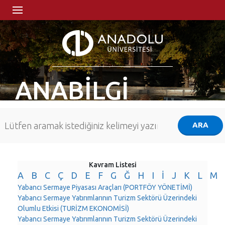
ANABİLGİ
Kavram Listesi
A
B
C
Ç
D
E
F
G
Ğ
H
I
İ
J
K
L
M
Yabancı Sermaye Piyasası Araçları (PORTFÖY YÖNETİMİ)
Yabancı Sermaye Yatırımlarının Turizm Sektörü Üzerindeki
Olumlu Etkisi (TURİZM EKONOMİSİ)
Yabancı Sermaye Yatırımlarının Turizm Sektörü Üzerindeki