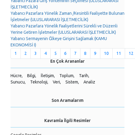
Yabancı Pazara Giriş Yönteminin Seçilmesi (ULUSLARARASI
İŞLETMECİLİK)
Yabancı Pazarlara Yönelik Zaman /Kesintili Faaliyette Bulunan
İşletmeler (ULUSLARARASI İŞLETMECİLİK)
Yabancı Pazarlara Yönelik Faaliyetlerini Sürekli ve Düzenli
Yerine Getiren İşletmeler (ULUSLARARASI İŞLETMECİLİK)
Yabancı Sermayenin Ğlkeye Girişini Sağlamak (KAMU
EKONOMİSİ I)
1
2
3
4
5
6
7
8
9
10
11
12
En Çok Arananlar
Hücre,
Bilgi,
İletişim,
Toplum,
Tarih,
Sunucu,
Teknoloji,
Veri,
Sistem,
Analiz
Son Aramalarım
Kavramla İlgili Resimler