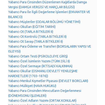
Yabancı Para Cinsinden Düzenlenen Kağıtlarda Damga
Vergisi (DAMGA VERGİSİ VE HARÇLAR BİLGİSİ)
Yabancı Para İle İlgili Değerleme İşlemleri (ENVANTER VE
BILANCO)
Yabancı Müşteriler (ODALAR BÖLÜMÜ YÖNETİMİ)
Yabancı Okulları (EĞİTİM TARİHİ)
Yabancı Ot (TARLA BİTKİLERİ II)
Yabancı Ot Kontrolü (TARLA BİTKİLERİ II)
Yabancı Ot Savaşı (TARLA BİTKİLERİ II)
Yabancı Para Ödeme ve Transferi (BORSALARIN YAPISI VE
ISLEYISI)
Yabancı Ortam Testi (PSİKOLOJİYE GİRİŞ)
Yabancı Özel İsimlerin Yazımı (TÜRK DİLİ II)
Yabancı Özel Sermaye (İKTİSADİ KALKINMA)
Yabancı Okullar (OSMANLI DEVLETİ YENİLEŞME
HAREKETLERİ (1703-1876))
Yabancı Menkul Kıymetler Piyasası (DEVLET BORCLARI)
Yabancı Mülkiyet (HAVA HUKUKU)
Yabancı Para Cinsinden Mevcutların Değerlenmesi
(DÖNEMSONU İŞLEMLERİ)
Yabancı Özel Adların Yazımı (ORTAK KONULAR)