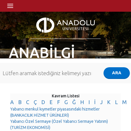
ANABİLGİ
Kavram Listesi
A
B
C
Ç
D
E
F
G
Ğ
H
I
İ
J
K
L
M
Yabancı menkul kıymetler piyasasındaki hizmetler
(BANKACILIK HİZMET ÜRÜNLERİ)
Yabancı Özel Sermaye (Özel Yabancı Sermaye Yatırım)
(TURİZM EKONOMİSİ)