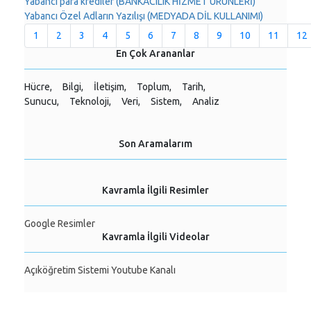
Yabancı para krediler (BANKACILIK HİZMET ÜRÜNLERİ)
Yabancı Özel Adların Yazılışı (MEDYADA DİL KULLANIMI)
1
2
3
4
5
6
7
8
9
10
11
12
En Çok Arananlar
Hücre,
Bilgi,
İletişim,
Toplum,
Tarih,
Sunucu,
Teknoloji,
Veri,
Sistem,
Analiz
Son Aramalarım
Kavramla İlgili Resimler
Google Resimler
Kavramla İlgili Videolar
Açıköğretim Sistemi Youtube Kanalı