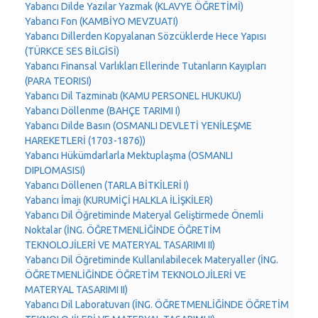
Yabancı Dilde Yazılar Yazmak (KLAVYE ÖĞRETİMİ)
Yabancı Fon (KAMBİYO MEVZUATI)
Yabancı Dillerden Kopyalanan Sözcüklerde Hece Yapısı
(TÜRKCE SES BİLGİSİ)
Yabancı Finansal Varlıkları Ellerinde Tutanların Kayıpları
(PARA TEORISI)
Yabancı Dil Tazminatı (KAMU PERSONEL HUKUKU)
Yabancı Döllenme (BAHÇE TARIMI I)
Yabancı Dilde Basın (OSMANLI DEVLETİ YENİLEŞME
HAREKETLERİ (1703-1876))
Yabancı Hükümdarlarla Mektuplaşma (OSMANLI
DIPLOMASISI)
Yabancı Döllenen (TARLA BİTKİLERİ I)
Yabancı İmajı (KURUMİÇİ HALKLA İLİŞKİLER)
Yabancı Dil Öğretiminde Materyal Geliştirmede Önemli
Noktalar (İNG. ÖĞRETMENLİĞİNDE ÖĞRETİM
TEKNOLOJİLERİ VE MATERYAL TASARIMI II)
Yabancı Dil Öğretiminde Kullanılabilecek Materyaller (İNG.
ÖĞRETMENLİĞİNDE ÖĞRETİM TEKNOLOJİLERİ VE
MATERYAL TASARIMI II)
Yabancı Dil Laboratuvarı (İNG. ÖĞRETMENLİĞİNDE ÖĞRETİM