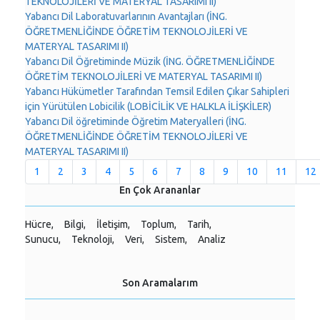
TEKNOLOJİLERİ VE MATERYAL TASARIMI II)
Yabancı Dil Laboratuvarlarının Avantajları (İNG.
ÖĞRETMENLİĞİNDE ÖĞRETİM TEKNOLOJİLERİ VE
MATERYAL TASARIMI II)
Yabancı Dil Öğretiminde Müzik (İNG. ÖĞRETMENLİĞİNDE
ÖĞRETİM TEKNOLOJİLERİ VE MATERYAL TASARIMI II)
Yabancı Hükümetler Tarafından Temsil Edilen Çıkar Sahipleri
için Yürütülen Lobicilik (LOBİCİLİK VE HALKLA İLİŞKİLER)
Yabancı Dil öğretiminde Öğretim Materyalleri (İNG.
ÖĞRETMENLİĞİNDE ÖĞRETİM TEKNOLOJİLERİ VE
MATERYAL TASARIMI II)
1
2
3
4
5
6
7
8
9
10
11
12
En Çok Arananlar
Hücre,
Bilgi,
İletişim,
Toplum,
Tarih,
Sunucu,
Teknoloji,
Veri,
Sistem,
Analiz
Son Aramalarım