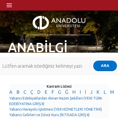
ANABİLGİ
Kavram Listesi
A
B
C
Ç
D
E
F
G
Ğ
H
I
İ
J
K
L
M
Yabancı Edebiyatlardan Alınan Nazım Şekilleri (YENİ TÜRK
EDEBİYATINA GİRİŞ II)
Yabancı Havayolu İşletmesi (YER HİZMETLERİ YÖNETİMİ)
Yabancı Gelirleri ve Döviz Kuru (İKTİSADA GİRİŞ II)