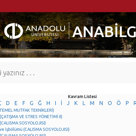
ANABİLG
Kavram Listesi
Ç
D
E
F
G
Ğ
H
I
İ
J
K
L
M
N
O
Ö
P
ç (TEMEL MUTFAK TEKNİKLERİ)
 (ÇATIŞMA VE STRES YÖNETİMİ II)
 (CALISMA SOSYOLOJISI)
 ve İşbölümü (CALISMA SOSYOLOJISI)
 (CALISMA SOSYOLOJISI)