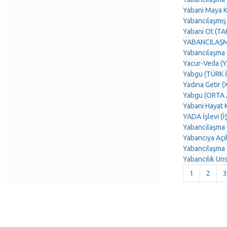
Yabani Maya Kö
Yabancılaşmış
Yabani Ot (T
YABANCILAŞMA
Yabancılaşma 
Yacur-Veda (
Yabgu (TÜRK 
Yadına Getir 
Yabgu (ORTA 
Yabani Hayat 
YADA İşlevi (
Yabancılaşma
Yabancıya Açı
Yabancılaşma
Yabancılık U
1
2
3