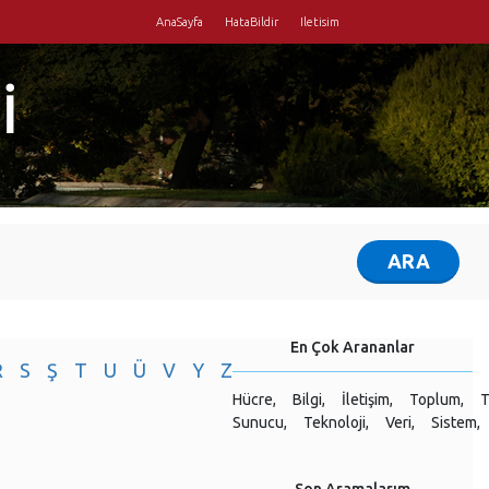
AnaSayfa
HataBildir
Iletisim
İ
En Çok Arananlar
R
S
Ş
T
U
Ü
V
Y
Z
Hücre,
Bilgi,
İletişim,
Toplum,
T
Sunucu,
Teknoloji,
Veri,
Sistem,