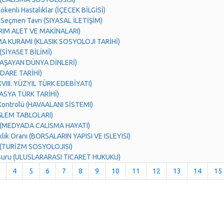
kenli Hastalıklar (İÇECEK BİLGİSİ)
 Seçmen Tavrı (SIYASAL İLETİŞİM)
ARIM ALET VE MAKİNALARI)
 KURAMI (KLASIK SOSYOLOJI TARİHİ)
(SİYASET BİLİMİ)
YAŞAYAN DÜNYA DİNLERİ)
İDARE TARİHİ)
(XVIII. YÜZYIL TÜRK EDEBİYATI)
ASYA TÜRK TARİHİ)
Kontrolü (HAVAALANI SİSTEMI)
İŞLEM TABLOLARI)
 (MEDYADA CALISMA HAYATI)
klık Oranı (BORSALARIN YAPISI VE ISLEYISI)
 (TURİZM SOSYOLOJISI)
nsuru (ULUSLARARASI TICARET HUKUKU)
4
5
6
7
8
9
10
11
12
13
14
15