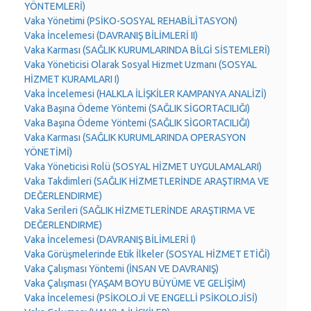
YÖNTEMLERİ)
Vaka Yönetimi (PSİKO-SOSYAL REHABİLİTASYON)
Vaka İncelemesi (DAVRANIŞ BİLİMLERİ II)
Vaka Karması (SAĞLIK KURUMLARINDA BİLGİ SİSTEMLERİ)
Vaka Yöneticisi Olarak Sosyal Hizmet Uzmanı (SOSYAL
HİZMET KURAMLARI I)
Vaka İncelemesi (HALKLA İLİŞKİLER KAMPANYA ANALİZİ)
Vaka Başına Ödeme Yöntemi (SAĞLIK SİGORTACILIĞI)
Vaka Başına Ödeme Yöntemi (SAĞLIK SİGORTACILIĞI)
Vaka Karması (SAĞLIK KURUMLARINDA OPERASYON
YÖNETİMİ)
Vaka Yöneticisi Rolü (SOSYAL HİZMET UYGULAMALARI)
Vaka Takdimleri (SAĞLIK HİZMETLERİNDE ARAŞTIRMA VE
DEĞERLENDIRME)
Vaka Serileri (SAĞLIK HİZMETLERİNDE ARAŞTIRMA VE
DEĞERLENDIRME)
Vaka İncelemesi (DAVRANIŞ BİLİMLERİ I)
Vaka Görüşmelerinde Etik İlkeler (SOSYAL HİZMET ETİĞİ)
Vaka Çalışması Yöntemi (İNSAN VE DAVRANIŞ)
Vaka Çalışması (YAŞAM BOYU BÜYÜME VE GELİŞİM)
Vaka İncelemesi (PSİKOLOJİ VE ENGELLİ PSİKOLOJİSİ)