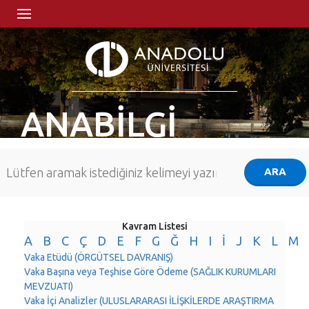
ANABİLGİ
Kavram Listesi
A
B
C
Ç
D
E
F
G
Ğ
H
I
İ
J
K
L
M
Vaka Etüdü (ÖRGÜTSEL DAVRANIŞ)
Vaka Başına veya Teşhise Göre Ödeme (SAĞLIK KURUMLARI
MEVZUATI)
Vaka İçi Analizler (ULUSLARARASI İLİŞKİLERDE ARAŞTIRMA