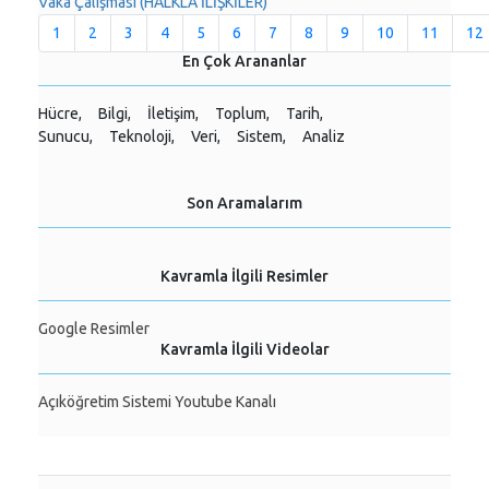
Vaka Çalışması (HALKLA İLİŞKİLER)
1
2
3
4
5
6
7
8
9
10
11
12
En Çok Arananlar
Hücre,
Bilgi,
İletişim,
Toplum,
Tarih,
Sunucu,
Teknoloji,
Veri,
Sistem,
Analiz
Son Aramalarım
Kavramla İlgili Resimler
Google Resimler
Kavramla İlgili Videolar
Açıköğretim Sistemi Youtube Kanalı