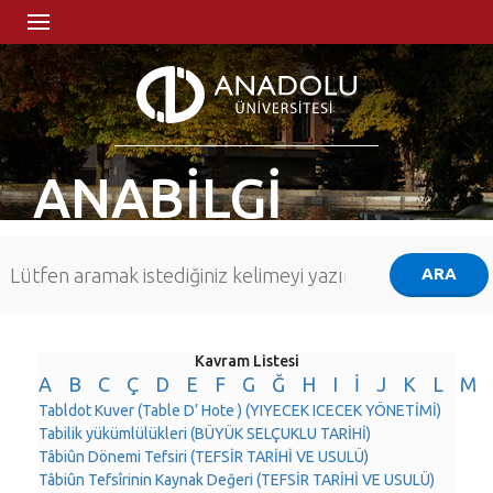
ANABİLGİ
Kavram Listesi
A
B
C
Ç
D
E
F
G
Ğ
H
I
İ
J
K
L
M
Tabldot Kuver (Table D’ Hote ) (YIYECEK ICECEK YÖNETİMİ)
Tabilik yükümlülükleri (BÜYÜK SELÇUKLU TARİHİ)
Tâbiûn Dönemi Tefsiri (TEFSİR TARİHİ VE USULÜ)
Tâbiûn Tefsîrinin Kaynak Değeri (TEFSİR TARİHİ VE USULÜ)