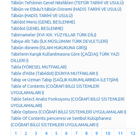
Tâbiûn Tefsîrinin Genel Nitelikleri (TEFSİR TARİHİ VE USULÜ)
Tâbiûn ve Etbâu’t-tâbiûn Dönemi (HADİS TARİHİ VE USULÜ)
Tâbiûn (HADİS TARİHİ VE USULÜ)
Tabldot Menü (GENEL BESLENME)
Tabldot (GENEL BESLENME)
Tabirnameler (XVI-XIX. YÜZYILLAR TÜRK DİLI)
Tabiya-Alt Tabi (İLK MÜSLÜMAN TÜRK DEVLETLERİ)
Tabiûn dönemi (İSLAM HUKUKUNA GİRİŞ)
Tabirlerin Karışık Kullanılmasına Göre (ÇAĞDAŞ TÜRK YAZI
DİLLERİ I)
Tabla (YÖRESEL MUTFAKLAR)
Table d’Hôte (Tabıldot) (DÜNYA MUTFAKLARI I)
Tabip ve Uzman Tabip (SAĞLIK KURUMLARINDA İLETİŞİM)
Table of Contents (COĞRAFİ BİLGİ SİSTEMLERİ
UYGULAMALARI I)
Table Select Analiz Fonksiyonu (COĞRAFİ BİLGİ SİSTEMLERİ
UYGULAMALARI)
Table Options (COĞRAFİ BİLGİ SİSTEMLERİ UYGULAMALARI I)
Table Of Contents penceresi ve Sembol Kütüphanesi
(COĞRAFİ BİLGİ SİSTEMLERİ UYGULAMALARI I)
1
2
3
4
5
6
7
8
9
10
11
12