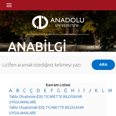
ANABİLGİ
Kavram Listesi
A
B
C
Ç
D
E
F
G
Ğ
H
I
İ
J
K
L
M
Tablo Oluşturma (DIŞ TİCARETTE BİLGİSAYAR
UYGULAMALARI)
Tablo Oluşturmak (DIŞ TİCARETTE BİLGİSAYAR
UYGULAMALARI)