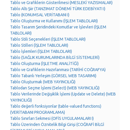
Tablo ve Grafiklerin Gösterilmesi (MESLEKİ YAZISMALAR)
Tablo Altı Şiir (TANZIMAT DÖNEMİ TÜRK EDEBİYATI I)
Tablo (KONUMSAL VERİTABANI I)
Tablo Oluşturma ve Kullanımı (İŞLEM TABLOLARI)
Tablo Tasarım Şeridindeki Komutlar ve İşlevleri (İŞLEM
TABLOLARI)
Tablo Stili Seçenekleri (İŞLEM TABLOLARI)
Tablo Stilleri (İŞLEM TABLOLARI)
Tablo İşlemleri (İŞLEM TABLOLARI)
Tablo (SAĞLIK KURUMLARINDA BİLGİ SİSTEMLERİ)
Tablo Oluşturma (İŞLETME ANALİTİĞİ)
Tablo ve Grafiklerin Hazırlanması (TARİHİ COĞRAFYA)
Tablo Tabanlı Yerleşim (GÖRSEL WEB TASARIMI)
Tablo Oluşturmak (WEB YAYINCILIĞI)
Tablodan Seçme İşlemi (Select) (WEB YAYINCILIĞI)
Tablo Verilerinde Değişiklik İşlemi (Update ve Delete) (WEB
YAYINCILIĞI)
Tablo değerli fonksiyonlar (table-valued functions)
(VERİTABANI PROGRAMLAMA)
Tablo Sınırları Sekmesi (OFİS UYGULAMALARI I)
Tablo Üzerinden Öznitelik Bilgi Girişi (COĞRAFİ BİLGİ