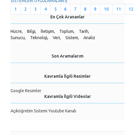
SİSTEMLERİ UYGULAMALARI I)
1
2
3
4
5
6
7
8
9
10
11
12
En Çok Arananlar
Hücre,
Bilgi,
İletişim,
Toplum,
Tarih,
Sunucu,
Teknoloji,
Veri,
Sistem,
Analiz
Son Aramalarım
Kavramla İlgili Resimler
Google Resimler
Kavramla İlgili Videolar
Açıköğretim Sistemi Youtube Kanalı