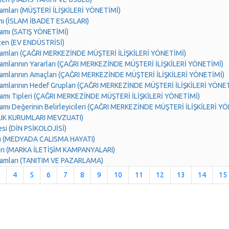
amları (MÜŞTERİ İLİŞKİLERİ YÖNETİMİ)
mı (İSLAM İBADET ESASLARI)
amı (SATIŞ YÖNETİMİ)
zen (EV ENDÜSTRİSİ)
ramları (ÇAĞRI MERKEZİNDE MÜŞTERİ İLİŞKİLERİ YÖNETİMİ)
amlarının Yararları (ÇAĞRI MERKEZİNDE MÜŞTERİ İLİŞKİLERİ YÖNETİMİ)
ramlarının Amaçları (ÇAĞRI MERKEZİNDE MÜŞTERİ İLİŞKİLERİ YÖNETİMİ)
amlarının Hedef Grupları (ÇAĞRI MERKEZİNDE MÜŞTERİ İLİŞKİLERİ YÖNE
ramı Tipleri (ÇAĞRI MERKEZİNDE MÜŞTERİ İLİŞKİLERİ YÖNETİMİ)
amı Değerinin Belirleyicileri (ÇAĞRI MERKEZİNDE MÜŞTERİ İLİŞKİLERİ Y
LIK KURUMLARI MEVZUATI)
si (DİN PSİKOLOJİSİ)
u (MEDYADA CALISMA HAYATI)
ları (MARKA İLETİŞİM KAMPANYALARI)
ramları (TANITIM VE PAZARLAMA)
4
5
6
7
8
9
10
11
12
13
14
15