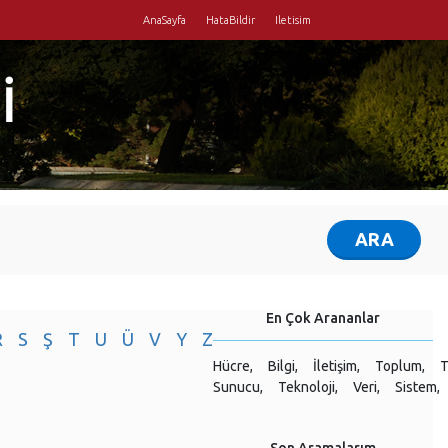
AnaSayfa
HataBildir
Iletisim
İ
En Çok Arananlar
R
S
Ş
T
U
Ü
V
Y
Z
Hücre,
Bilgi,
İletişim,
Toplum,
T
Sunucu,
Teknoloji,
Veri,
Sistem,