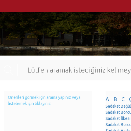
Önerileri görmek için arama yapınız veya
A
B
C
listelemek için tıklayınız
Sadakat Bağlı
Sadakat Borc
Sadakat İlkesi
Sadakat Borc
Sadakat Hadis