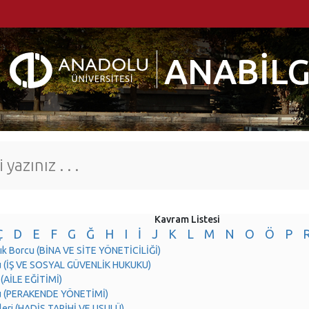
ANABİLG
Kavram Listesi
Ç
D
E
F
G
Ğ
H
I
İ
J
K
L
M
N
O
Ö
P
lık Borcu (BİNA VE SİTE YÖNETİCİLİĞİ)
u (İŞ VE SOSYAL GÜVENLİK HUKUKU)
 (AİLE EĞİTİMİ)
u (PERAKENDE YÖNETİMİ)
leri (HADİS TARİHİ VE USULÜ)