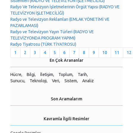
Sistemleri (RADYO VE TELEVİZYON İŞLETMECİLİĞİ)
Radyo Ve Televizyon İşletmelerinin Örgüt Yapısı (RADYO VE
TELEVİZYON İŞLETMECİLİĞİ)
Radyo ve Televizyon Reklamları (EMLAK YÖNETİMİ VE
PAZARLAMASI)
Radyo ve Televizyon Yayın Türleri (RADYO VE
TELEVİZYONDA PROGRAM YAPIMI)
Radyo Tiyatrosu (TÜRK TİYATROSU)
1
2
3
4
5
6
7
8
9
10
11
12
En Çok Arananlar
Hücre,
Bilgi,
İletişim,
Toplum,
Tarih,
Sunucu,
Teknoloji,
Veri,
Sistem,
Analiz
Son Aramalarım
Kavramla İlgili Resimler