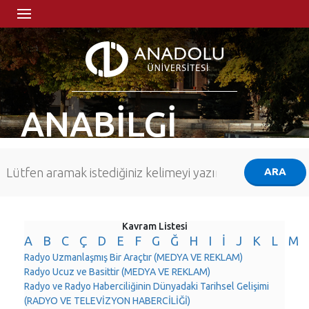
ANABİLGİ
Kavram Listesi
A
B
C
Ç
D
E
F
G
Ğ
H
I
İ
J
K
L
M
Radyo Uzmanlaşmış Bir Araçtır (MEDYA VE REKLAM)
Radyo Ucuz ve Basittir (MEDYA VE REKLAM)
Radyo ve Radyo Haberciliğinin Dünyadaki Tarihsel Gelişimi
(RADYO VE TELEVİZYON HABERCİLİĞİ)