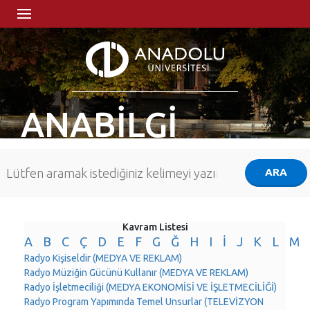
ANABİLGİ
Kavram Listesi
A
B
C
Ç
D
E
F
G
Ğ
H
I
İ
J
K
L
M
Radyo Kişiseldir (MEDYA VE REKLAM)
Radyo Müziğin Gücünü Kullanır (MEDYA VE REKLAM)
Radyo İşletmeciliği (MEDYA EKONOMİSİ VE İŞLETMECİLİĞİ)
Radyo Program Yapımında Temel Unsurlar (TELEVİZYON