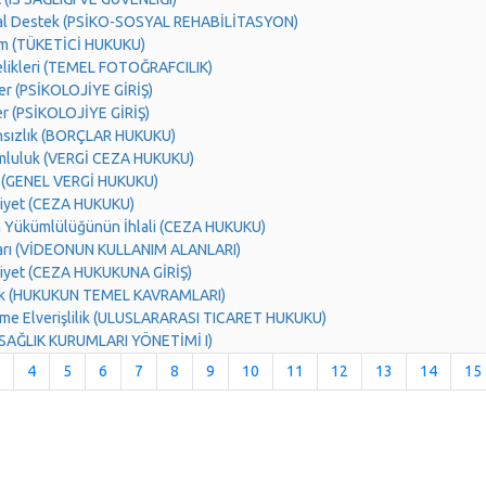
yal Destek (PSİKO-SOSYAL REHABİLİTASYON)
em (TÜKETİCİ HUKUKU)
elikleri (TEMEL FOTOĞRAFCILIK)
ler (PSİKOLOJİYE GİRİŞ)
ler (PSİKOLOJİYE GİRİŞ)
ansızlık (BORÇLAR HUKUKU)
umluluk (VERGİ CEZA HUKUKU)
i (GENEL VERGİ HUKUKU)
diyet (CEZA HUKUKU)
n Yükümlülüğünün İhlali (CEZA HUKUKU)
ları (VİDEONUN KULLANIM ALANLARI)
diyet (CEZA HUKUKUNA GİRİŞ)
uk (HUKUKUN TEMEL KAVRAMLARI)
ime Elverişlilik (ULUSLARARASI TICARET HUKUKU)
 (SAĞLIK KURUMLARI YÖNETİMİ I)
4
5
6
7
8
9
10
11
12
13
14
15