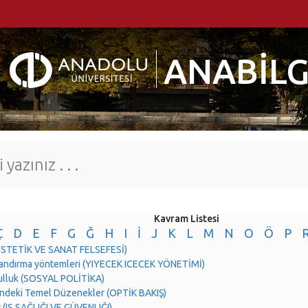
ANABİLG
Kavram Listesi
Ç
D
E
F
G
Ğ
H
I
İ
J
K
L
M
N
O
Ö
P
(ESTETİK VE SANAT FELSEFESİ)
tlandırma yöntemleri (YIYECEK ICECEK YÖNETİMİ)
ulluk (SOSYAL POLİTİKA)
indeki Temel Düzenekler (OPTİK BAKIŞ)
t (IS SAĞLIĞI VE GÜVENLIĞI)