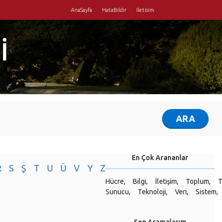
AnaSayfa
HataBildir
Iletisim
İ
En Çok Arananlar
R
S
Ş
T
U
Ü
V
Y
Z
Hücre,
Bilgi,
İletişim,
Toplum,
T
Sunucu,
Teknoloji,
Veri,
Sistem,