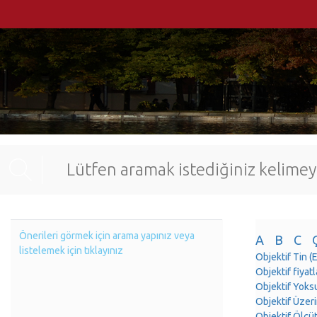
Önerileri görmek için arama yapınız veya
A
B
C
listelemek için tıklayınız
Objektif Tin 
Objektif fiya
Objektif Yoks
Objektif Üzer
Objektif Ölçü