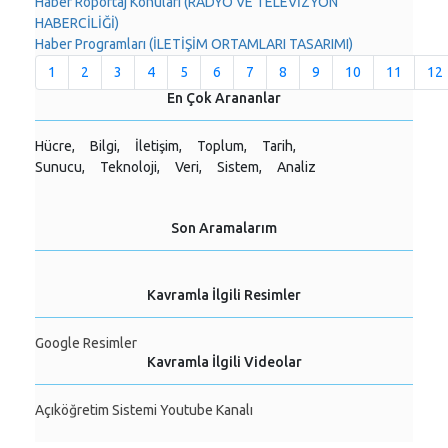
Haber Röportaj Konuları (RADYO VE TELEVİZYON
HABERCİLİĞİ)
Haber Programları (İLETİŞİM ORTAMLARI TASARIMI)
1
2
3
4
5
6
7
8
9
10
11
12
En Çok Arananlar
Hücre,
Bilgi,
İletişim,
Toplum,
Tarih,
Sunucu,
Teknoloji,
Veri,
Sistem,
Analiz
Son Aramalarım
Kavramla İlgili Resimler
Google Resimler
Kavramla İlgili Videolar
Açıköğretim Sistemi Youtube Kanalı