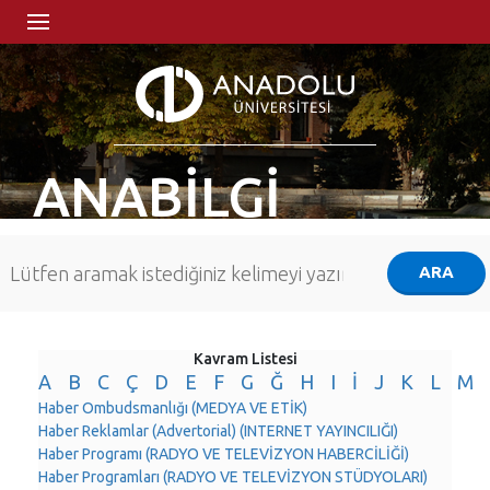
ANABİLGİ
Kavram Listesi
A
B
C
Ç
D
E
F
G
Ğ
H
I
İ
J
K
L
M
Haber Ombudsmanlığı (MEDYA VE ETİK)
Haber Reklamlar (Advertorial) (INTERNET YAYINCILIĞI)
Haber Programı (RADYO VE TELEVİZYON HABERCİLİĞİ)
Haber Programları (RADYO VE TELEVİZYON STÜDYOLARI)