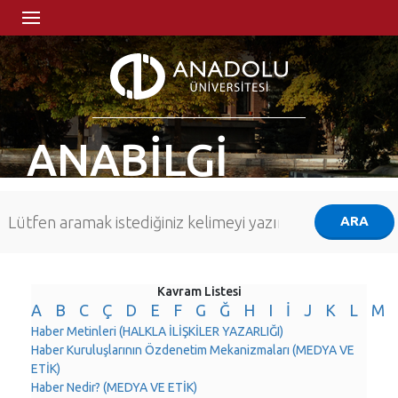
ANABİLGİ
Kavram Listesi
A
B
C
Ç
D
E
F
G
Ğ
H
I
İ
J
K
L
M
Haber Metinleri (HALKLA İLİŞKİLER YAZARLIĞI)
Haber Kuruluşlarının Özdenetim Mekanizmaları (MEDYA VE
ETİK)
Haber Nedir? (MEDYA VE ETİK)