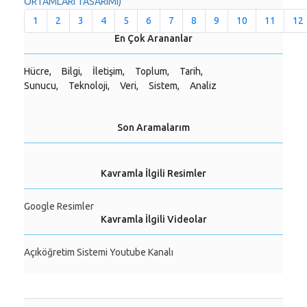
ORTAMLARI TASARIMI)
1
2
3
4
5
6
7
8
9
10
11
12
En Çok Arananlar
Hücre,
Bilgi,
İletişim,
Toplum,
Tarih,
Sunucu,
Teknoloji,
Veri,
Sistem,
Analiz
Son Aramalarım
Kavramla İlgili Resimler
Google Resimler
Kavramla İlgili Videolar
Açıköğretim Sistemi Youtube Kanalı