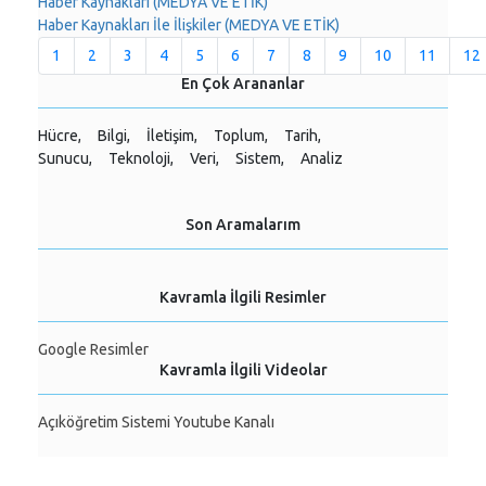
Haber Kaynakları (MEDYA VE ETİK)
Haber Kaynakları İle İlişkiler (MEDYA VE ETİK)
1
2
3
4
5
6
7
8
9
10
11
12
En Çok Arananlar
Hücre,
Bilgi,
İletişim,
Toplum,
Tarih,
Sunucu,
Teknoloji,
Veri,
Sistem,
Analiz
Son Aramalarım
Kavramla İlgili Resimler
Google Resimler
Kavramla İlgili Videolar
Açıköğretim Sistemi Youtube Kanalı