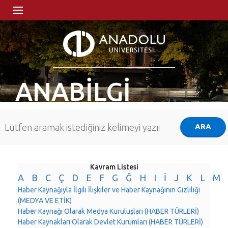
ANABİLGİ
Kavram Listesi
A
B
C
Ç
D
E
F
G
Ğ
H
I
İ
J
K
L
M
Haber Kaynağıyla İlgili İlişkiler ve Haber Kaynağının Gizliliği
(MEDYA VE ETİK)
Haber Kaynağı Olarak Medya Kuruluşları (HABER TÜRLERİ)
Haber Kaynakları Olarak Devlet Kurumları (HABER TÜRLERİ)