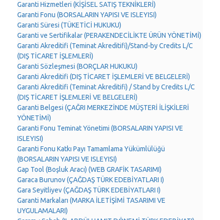
Garanti Hizmetleri (KİŞİSEL SATIŞ TEKNİKLERİ)
Garanti Fonu (BORSALARIN YAPISI VE ISLEYISI)
Garanti Süresi (TÜKETİCİ HUKUKU)
Garanti ve Sertifikalar (PERAKENDECİLİKTE ÜRÜN YÖNETİMİ)
Garanti Akreditifi (Teminat Akreditifi)/Stand-by Credits L/C
(DIŞ TİCARET İŞLEMLERİ)
Garanti Sözleşmesi (BORÇLAR HUKUKU)
Garanti Akreditifi (DIŞ TİCARET İŞLEMLERİ VE BELGELERİ)
Garanti Akreditifi (Teminat Akreditifi) / Stand by Credits L/C
(DIŞ TİCARET İŞLEMLERİ VE BELGELERİ)
Garanti Belgesi (ÇAĞRI MERKEZİNDE MÜŞTERİ İLİŞKİLERİ
YÖNETİMİ)
Garanti Fonu Teminat Yönetimi (BORSALARIN YAPISI VE
ISLEYISI)
Garanti Fonu Katkı Payı Tamamlama Yükümlülüğü
(BORSALARIN YAPISI VE ISLEYISI)
Gap Tool (Boşluk Aracı) (WEB GRAFİK TASARIMI)
Garaca Burunov (ÇAĞDAŞ TÜRK EDEBİYATLARI I)
Gara Seyitliyev (ÇAĞDAŞ TÜRK EDEBİYATLARI I)
Garanti Markaları (MARKA İLETİŞİMİ TASARIMI VE
UYGULAMALARI)