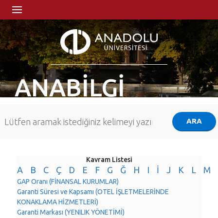
ANABİLGİ
Kavram Listesi
A
B
C
Ç
D
E
F
G
Ğ
H
I
İ
J
K
L
M
GAP Oranı (FİNANSAL KURUMLAR)
Garanti Süresi ve Kapsamı (OTEL İŞLETMELERİNDE
KONAKLAMA HİZMETLERİ)
Garanti Markası (YENILIK YÖNETİMİ)