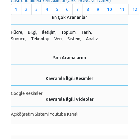
Gastronomideki Yeni Akımlar (GASTRONOMİ TARİHİ)
1
2
3
4
5
6
7
8
9
10
11
12
En Çok Arananlar
Hücre,
Bilgi,
İletişim,
Toplum,
Tarih,
Sunucu,
Teknoloji,
Veri,
Sistem,
Analiz
Son Aramalarım
Kavramla İlgili Resimler
Google Resimler
Kavramla İlgili Videolar
Açıköğretim Sistemi Youtube Kanalı