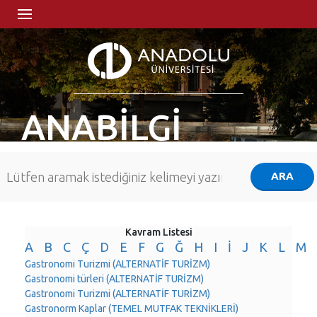
ANABİLGİ
Kavram Listesi
A
B
C
Ç
D
E
F
G
Ğ
H
I
İ
J
K
L
M
Gastronomi Turizmi (ALTERNATİF TURİZM)
Gastronomi türleri (ALTERNATİF TURİZM)
Gastronomi Turizmi (ALTERNATİF TURİZM)
Gastronorm Kaplar (TEMEL MUTFAK TEKNİKLERİ)