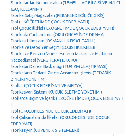
Fabrikalardan Numune alma (TEMEL İLAÇ BİLGİSİ VE AKILCI
İLAÇ KULLANIMI)
Fabrika Satış Mağazaları (PERAKENDECİLİĞE GİRİŞ)
Fabl (İLKÖĞRETİMDE ÇOCUK EDEBİYATI I)
Fabl Çocuk İlişkisi (İLKÖĞRETİMDE ÇOCUK EDEBİYATI I)
Fabrikada Canlandırma (OKULÖNCESİNDE DRAMA)
Fabrika-i Hümayun (OSMANLI İKTİSAT TARİHİ)
Fabrika ve Depo Yer Seçimi (LOJISTIK ILKELERİ)
Fabrika ve Benzeri Müesseselerin Makine ve Mallarının
Haczedilmesi (VERGİ ICRA HUKUKU)
Fabrikalar Dairesi Başkanlığı (TURİZM ULAŞTIRMASI)
Fabrikaların Tedarik Zinciri Açısından İşleyişi (TEDARİK
ZİNCİRİ YÖNETİMİ)
Fabllar (ÇOCUK EDEBİYATI VE MEDYA)
Fabrikasyon Sistemi (KÜÇÜK İŞLETME YÖNETİMİ)
Fabllarda Biçim ve İçerik (İLKÖĞRETİMDE ÇOCUK EDEBİYATI
I)
Fabl (OKULÖNCESİNDE ÇOCUK EDEBİYATI)
Fabl Çalışmalarında İlkeler (OKULÖNCESİNDE ÇOCUK
EDEBİYATI)
Fabrikasyon (GÜVENLİK SİSTEMLERİ)