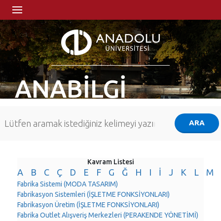
ANABİLGİ
Kavram Listesi
A
B
C
Ç
D
E
F
G
Ğ
H
I
İ
J
K
L
M
Fabrika Sistemi (MODA TASARIM)
Fabrikasyon Sistemleri (İŞLETME FONKSİYONLARI)
Fabrikasyon Üretim (İŞLETME FONKSİYONLARI)
Fabrika Outlet Alışveriş Merkezleri (PERAKENDE YÖNETİMİ)