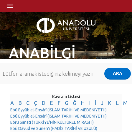
ANABİLGİ
Kavram Listesi
A
B
C
Ç
D
E
F
G
Ğ
H
I
İ
J
K
L
M
Ebû Eyyûb el-Ensârî (İSLAM TARİHİ VE MEDENIYETI I)
Ebû Eyyûb el-Ensârî (İSLAM TARİHİ VE MEDENIYETI I)
Ebru Sanatı (TÜRKİYE'NİN KÜLTÜREL MİRASI II)
Ebû Dâvud ve Sünen’i (HADİS TARİHİ VE USULÜ)