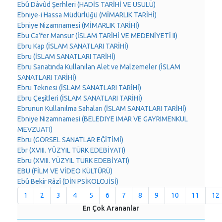
Ebû Dâvûd Şerhleri (HADİS TARİHİ VE USULÜ)
Ebniye-i Hassa Müdürlüğü (MİMARLIK TARİHİ)
Ebniye Nizamnamesi (MİMARLIK TARİHİ)
Ebu Ca’fer Mansur (İSLAM TARİHİ VE MEDENİYETİ II)
Ebru Kap (İSLAM SANATLARI TARİHİ)
Ebru (İSLAM SANATLARI TARİHİ)
Ebru Sanatında Kullanılan Alet ve Malzemeler (İSLAM
SANATLARI TARİHİ)
Ebru Teknesi (İSLAM SANATLARI TARİHİ)
Ebru Çeşitleri (İSLAM SANATLARI TARİHİ)
Ebrunun Kullanılma Sahaları (İSLAM SANATLARI TARİHİ)
Ebniye Nizamnamesi (BELEDIYE IMAR VE GAYRIMENKUL
MEVZUATI)
Ebru (GÖRSEL SANATLAR EĞİTİMİ)
Ebr (XVIII. YÜZYIL TÜRK EDEBİYATI)
Ebru (XVIII. YÜZYIL TÜRK EDEBİYATI)
EBU (FİLM VE VİDEO KÜLTÜRÜ)
Ebû Bekir Râzî (DİN PSİKOLOJİSİ)
1
2
3
4
5
6
7
8
9
10
11
12
En Çok Arananlar